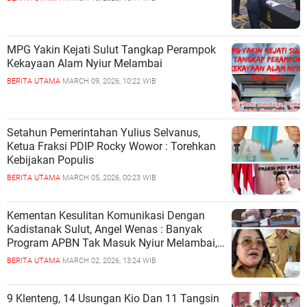
MPG Yakin Kejati Sulut Tangkap Perampok
Kekayaan Alam Nyiur Melambai
BERITA UTAMA
MARCH 09, 2026, 10:22 WIB
Setahun Pemerintahan Yulius Selvanus,
Ketua Fraksi PDIP Rocky Wowor : Torehkan
Kebijakan Populis
BERITA UTAMA
MARCH 05, 2026, 00:23 WIB
Kementan Kesulitan Komunikasi Dengan
Kadistanak Sulut, Angel Wenas : Banyak
Program APBN Tak Masuk Nyiur Melambai,
Kadistanak : Justru Sulut Terbanyak
BERITA UTAMA
MARCH 02, 2026, 13:24 WIB
Penerima Bantuan
9 Klenteng, 14 Usungan Kio Dan 11 Tangsin