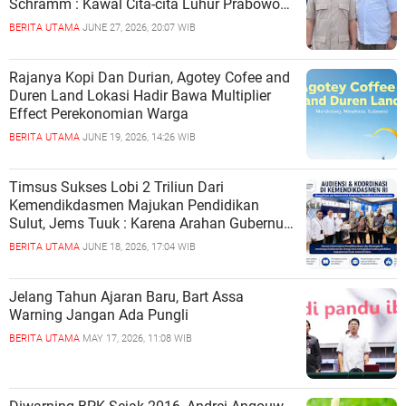
Schramm : Kawal Cita-cita Luhur Prabowo
Jadikan Institusi Pendidikan Terbaik Di
BERITA UTAMA
JUNE 27, 2026, 20:07 WIB
Dunia
Rajanya Kopi Dan Durian, Agotey Cofee and
Duren Land Lokasi Hadir Bawa Multiplier
Effect Perekonomian Warga
BERITA UTAMA
JUNE 19, 2026, 14:26 WIB
Timsus Sukses Lobi 2 Triliun Dari
Kemendikdasmen Majukan Pendidikan
Sulut, Jems Tuuk : Karena Arahan Gubernur
Yulius Selvanus
BERITA UTAMA
JUNE 18, 2026, 17:04 WIB
Jelang Tahun Ajaran Baru, Bart Assa
Warning Jangan Ada Pungli
BERITA UTAMA
MAY 17, 2026, 11:08 WIB