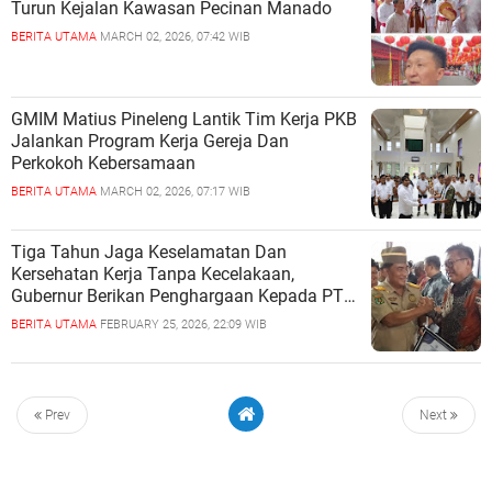
Turun Kejalan Kawasan Pecinan Manado
BERITA UTAMA
MARCH 02, 2026, 07:42 WIB
GMIM Matius Pineleng Lantik Tim Kerja PKB
Jalankan Program Kerja Gereja Dan
Perkokoh Kebersamaan
BERITA UTAMA
MARCH 02, 2026, 07:17 WIB
Tiga Tahun Jaga Keselamatan Dan
Kersehatan Kerja Tanpa Kecelakaan,
Gubernur Berikan Penghargaan Kepada PT
Pelangi Sulut
BERITA UTAMA
FEBRUARY 25, 2026, 22:09 WIB
Prev
Next