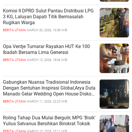
Komisi II DPRD Sulut Pantau Distribusi LPG
3 KG, Laluyan Dapati Titik Bermasalah
Rugikan Warga
BERITA UTAMA
MARCH 30, 2026, 16:38 WIB
Opa Ventje Tumarar Rayakan HUT Ke 100
Ibadah Bersama Lima Generasi
BERITA UTAMA
MARCH 12, 2026, 18:06 WIB
Gabungkan Nuansa Tradisional Indonesia
Dengan Sentuhan Inspirasi Global,Arya Duta
Manado Gelar Wedding Open House Diskon
10 Persen
BERITA UTAMA
MARCH 11, 2026, 22:25 WIB
Roling Tahap Dua Mulai Bergulir, MPG 'Bisik'
Yulius Selvanus Bersihkan Birokrat Toksik
BERITA UTAMA
MARCH 10, 2026, 15:11 WIB