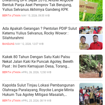
Diwarning BPK Sejak 2016, Andrei Angouw
Bentuk Panja Aset Pemprov Tak Berujung,
Yulius Selvanus Akhirnya Gandeng KPK
BERITA UTAMA
MAY 15, 2026, 09:35 WIB
Ada Apakah Gerangan ? Pentolan PDIP Sulut
Ketemu Yulius Selvanus, Rocky Wowor :
Silahturahmi
BANDUNG
MAY 12, 2026, 12:07 WIB
Kakek 80 Tahun Dengan Satu Kaki Palsu
Nekat Jalan Kaki Ke Puncak Agotey, Bereth
Paat : Ini Demi Kemajuan Desa, Torang
Dukung
BERITA UTAMA
APRIL 26, 2026, 12:50 WIB
Kapolda Sulut Tinjau Lokasi Pembangunan
Olahraga Paralayang, Roycke Langie Minta
Hukum Tua Agotey Mitigasi Masalah,
Waspadai Konflik Efek Pihak Tidak
BERITA UTAMA
APRIL 25, 2026, 08:19 WIB
Bertanggung Jawab