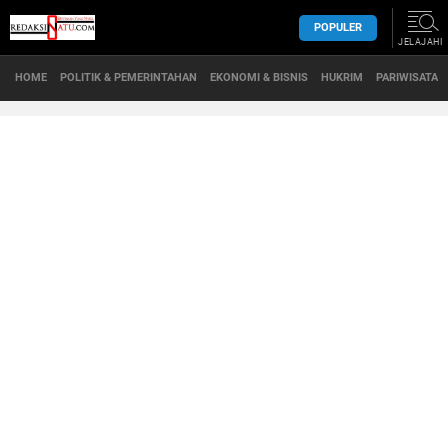
POPULER
JELAJAHI
HOME
POLITIK & PEMERINTAHAN
EKONOMI & BISNIS
HUKRIM
PARIWISATA