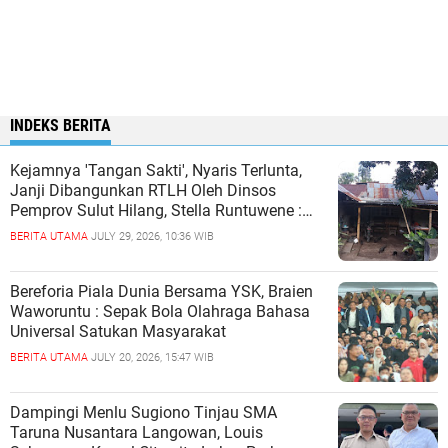
INDEKS BERITA
Kejamnya 'Tangan Sakti', Nyaris Terlunta,
Janji Dibangunkan RTLH Oleh Dinsos
Pemprov Sulut Hilang, Stella Runtuwene :
"Siapa Yang Mengatur Pokir-pokir itu?"
BERITA UTAMA
JULY 29, 2026, 10:36 WIB
Bereforia Piala Dunia Bersama YSK, Braien
Waworuntu : Sepak Bola Olahraga Bahasa
Universal Satukan Masyarakat
BERITA UTAMA
JULY 20, 2026, 15:47 WIB
Dampingi Menlu Sugiono Tinjau SMA
Taruna Nusantara Langowan, Louis